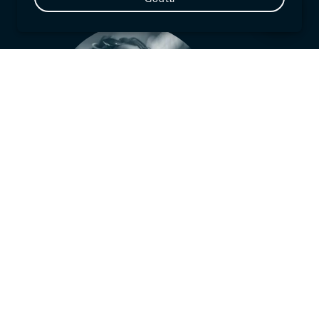
Technology
s
Unlocking new customer
.
opportunities with technology.