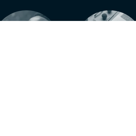
Relationships
Strategy
uilding enduring customer
Making informed decision
lations for long-term growth.
paving the way for growth