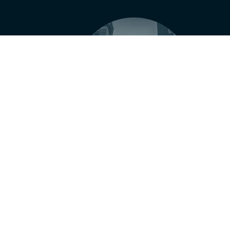
Conversion
Optimizing conversion through
B
analytics & refined marketing.
re